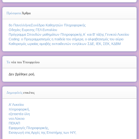
Πρόσφατα
Άρθρα
8ο ΠανελλήνιοΣυνέδριο Καθηγητών Πληροφορικής
Οδηγίες Ευρεσης ΓΕΛ Ευπαλίου
Πρόγραμμα Σπουδών μαθημάτων Πληροφορικής Α΄ και Β' τάξης Γενικού Λυκείου
Coding: ο Προγραμματισμός η παιδεία του σήμερα, ο αλφαβητισμός του αύριο
Καθορισμός ωριαίας αμοιβής εκπαιδευτών ενηλίκων ΣΔΕ, ΙΕΚ, ΣΕΚ, ΚΔΒΜ
Τα
νέα του Υπουργείου
Δεν βρέθηκε ροή.
Δημοφιλείς
ετικέτες
Α' Λυκείου
πληροφορική,
εξεταστέα ύλη
νεο Λύκειο
ΠΕΚΑΠ
Εφαρμογές Πληροφορικής,
Εισαγωγή στις Αρχές της Επιστήμης των Η/Υ,