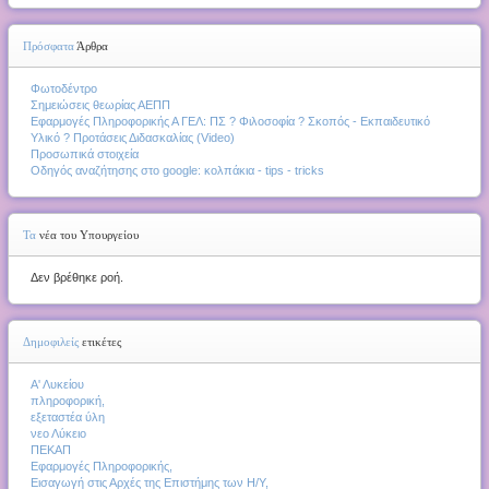
Πρόσφατα
Άρθρα
Φωτοδέντρο
Σημειώσεις θεωρίας ΑΕΠΠ
Εφαρμογές Πληροφορικής Α ΓΕΛ: ΠΣ ? Φιλοσοφία ? Σκοπός - Εκπαιδευτικό
Υλικό ? Προτάσεις Διδασκαλίας (Video)
Προσωπικά στοιχεία
Οδηγός αναζήτησης στο google: κολπάκια - tips - tricks
Τα
νέα του Υπουργείου
Δεν βρέθηκε ροή.
Δημοφιλείς
ετικέτες
Α' Λυκείου
πληροφορική,
εξεταστέα ύλη
νεο Λύκειο
ΠΕΚΑΠ
Εφαρμογές Πληροφορικής,
Εισαγωγή στις Αρχές της Επιστήμης των Η/Υ,