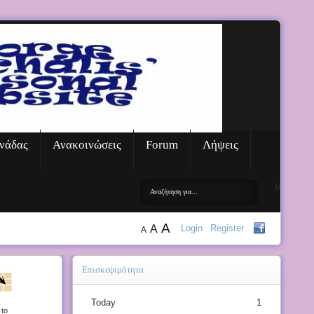
νάδας
Ανακοινώσεις
Forum
Λήψεις
0
A
A
Login
Register
A
Επισκεψιμότητα
Today
1
 to