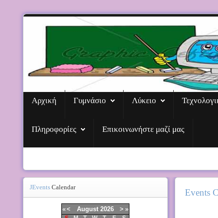
Αρχική
Γυμνάσιο
Λύκειο
Τεχνολογι
Πληροφορίες
Επικοινωνήστε μαζί μας
JEvents
Calendar
Events C
«
<
August
2026
>
»