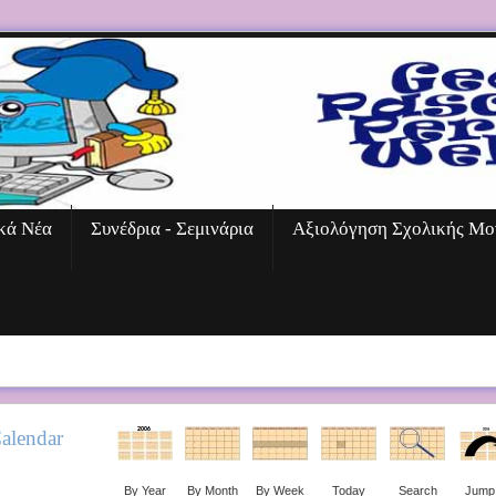
κά Νέα
Συνέδρια - Σεμινάρια
Αξιολόγηση Σχολικής Μο
alendar
By Year
By Month
By Week
Today
Search
Jump