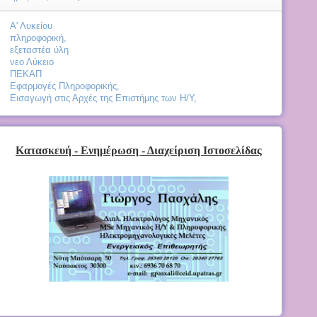
Α' Λυκείου
πληροφορική,
εξεταστέα ύλη
νεο Λύκειο
ΠΕΚΑΠ
Εφαρμογές Πληροφορικής,
Εισαγωγή στις Αρχές της Επιστήμης των Η/Υ,
Κατασκευή - Ενημέρωση - Διαχείριση Ιστοσελίδας