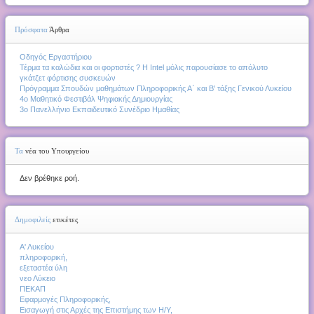
Πρόσφατα
Άρθρα
Οδηγός Εργαστήριου
Τέρμα τα καλώδια και οι φορτιστές ? Η Intel μόλις παρουσίασε το απόλυτο
γκάτζετ φόρτισης συσκευών
Πρόγραμμα Σπουδών μαθημάτων Πληροφορικής Α΄ και Β' τάξης Γενικού Λυκείου
4o Μαθητικό Φεστιβάλ Ψηφιακής Δημιουργίας
3ο Πανελλήνιο Εκπαιδευτικό Συνέδριο Ημαθίας
Τα
νέα του Υπουργείου
Δεν βρέθηκε ροή.
Δημοφιλείς
ετικέτες
Α' Λυκείου
πληροφορική,
εξεταστέα ύλη
νεο Λύκειο
ΠΕΚΑΠ
Εφαρμογές Πληροφορικής,
Εισαγωγή στις Αρχές της Επιστήμης των Η/Υ,