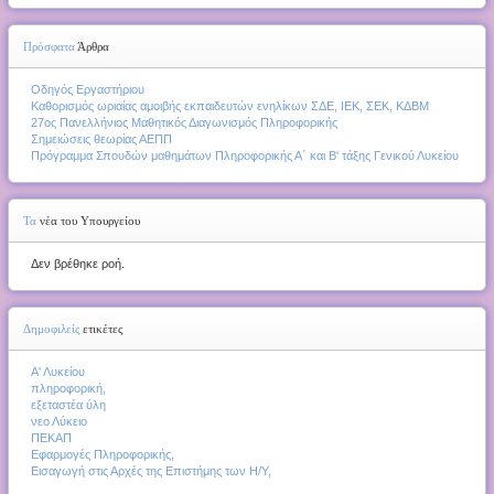
Πρόσφατα
Άρθρα
Οδηγός Εργαστήριου
Καθορισμός ωριαίας αμοιβής εκπαιδευτών ενηλίκων ΣΔΕ, ΙΕΚ, ΣΕΚ, ΚΔΒΜ
27ος Πανελλήνιος Μαθητικός Διαγωνισμός Πληροφορικής
Σημειώσεις θεωρίας ΑΕΠΠ
Πρόγραμμα Σπουδών μαθημάτων Πληροφορικής Α΄ και Β' τάξης Γενικού Λυκείου
Τα
νέα του Υπουργείου
Δεν βρέθηκε ροή.
Δημοφιλείς
ετικέτες
Α' Λυκείου
πληροφορική,
εξεταστέα ύλη
νεο Λύκειο
ΠΕΚΑΠ
Εφαρμογές Πληροφορικής,
Εισαγωγή στις Αρχές της Επιστήμης των Η/Υ,