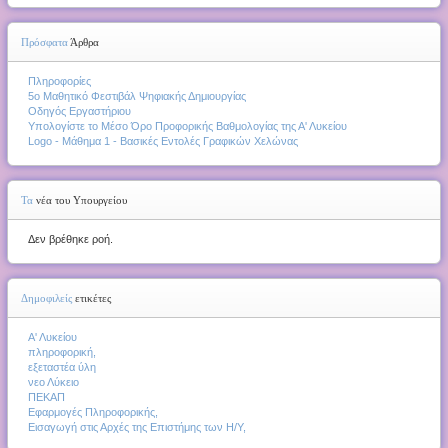
Πρόσφατα
Άρθρα
Πληροφορίες
5ο Μαθητικό Φεστιβάλ Ψηφιακής Δημιουργίας
Οδηγός Εργαστήριου
Υπολογίστε το Μέσο Όρο Προφορικής Βαθμολογίας της Α' Λυκείου
Logo - Μάθημα 1 - Βασικές Εντολές Γραφικών Χελώνας
Τα
νέα του Υπουργείου
Δεν βρέθηκε ροή.
Δημοφιλείς
ετικέτες
Α' Λυκείου
πληροφορική,
εξεταστέα ύλη
νεο Λύκειο
ΠΕΚΑΠ
Εφαρμογές Πληροφορικής,
Εισαγωγή στις Αρχές της Επιστήμης των Η/Υ,