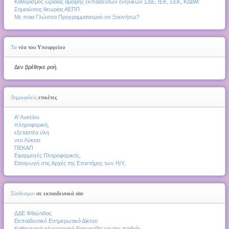
Καθορισμός ωριαίας αμοιβής εκπαιδευτών ενηλίκων ΣΔΕ, ΙΕΚ, ΣΕΚ, ΚΔΒΜ
Σημειώσεις θεωρίας ΑΕΠΠ
Με ποια Γλώσσα Προγραμματισμού να Ξεκινήσω?
Τα
νέα του Υπουργείου
Δεν βρέθηκε ροή.
Δημοφιλείς
ετικέτες
Α' Λυκείου
πληροφορική,
εξεταστέα ύλη
νεο Λύκειο
ΠΕΚΑΠ
Εφαρμογές Πληροφορικής,
Εισαγωγή στις Αρχές της Επιστήμης των Η/Υ,
Σύνδεσμοι
σε εκπαιδευτικά site
ΔΔΕ Φθιώτιδας
Εκπαιδευτικό Ενημερωτικό Δίκτυο
Καθημερινή ηλεκτρονική Εφημερίδα για την παιδεία