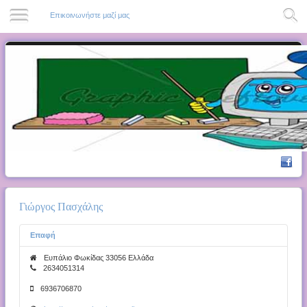
Επικοινωνήστε μαζί μας
Γιώργος Πασχάλης
Επαφή
Ευπάλιο Φωκίδας
33056
Ελλάδα
2634051314
6936706870