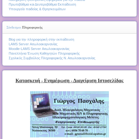
Πρωτοβάθμια και Δευτεροβάθμια Εκπαίδευση
Υπουργείο παιδείας & Θρησκευμάτων
Σύνδεσμοι
Πληροφορικής
Blog για την πληροφορική στην εκπαίδευση
LAMS Server Αιτωλοακαρνανίας
Moodle-LAMS Server Αιτωλοακαρνανίας
Πανελλήνια Ένωση Καθηγητών Πληροφορικής
Σχολικός Συμβούλος Πληροφορικής Ν. Αιτωλοακαρνανίας
Κατασκευή - Ενημέρωση - Διαχείριση Ιστοσελίδας