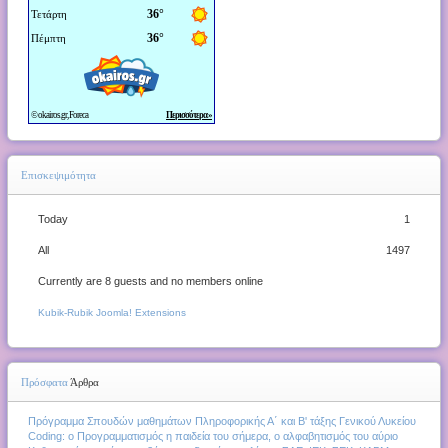
Μήνυμα
*
Επισκεψιμότητα
Today
1
All
1497
Αποστολή αντίγραφου σε σας
Currently are 8 guests and no members online
Kubik-Rubik Joomla! Extensions
Αποκλεισμός Αυτοματισμών (Captcha)
*
Πρόσφατα
Άρθρα
Αποστολή Μηνύματος
Πρόγραμμα Σπουδών μαθημάτων Πληροφορικής Α΄ και Β' τάξης Γενικού Λυκείου
Coding: ο Προγραμματισμός η παιδεία του σήμερα, ο αλφαβητισμός του αύριο