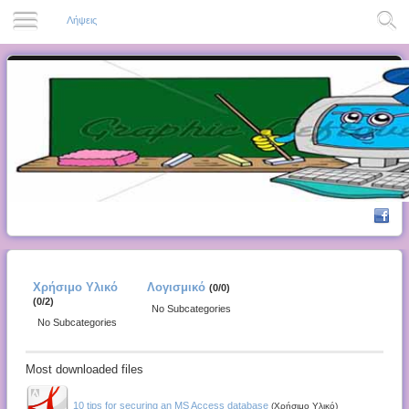
Λήψεις
Χρήσιμο Υλικό
Λογισμικό
(0/0)
(0/2)
No Subcategories
No Subcategories
Most downloaded files
10 tips for securing an MS Access database
(Χρήσιμο Υλικό)