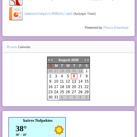
Διαφοροποιημένη Μάθηση (.ppt)
(Χρήσιμο Υλικό)
Powered by
Phoca Download
JEvents
Calendar
«
<
August
2026
>
»
S
M
T
W
T
F
S
26
27
28
29
30
31
1
2
3
4
5
6
7
8
9
10
11
12
14
15
13
16
17
18
19
20
21
22
23
24
25
26
27
28
29
30
31
1
2
3
4
5
kairos Nafpaktos