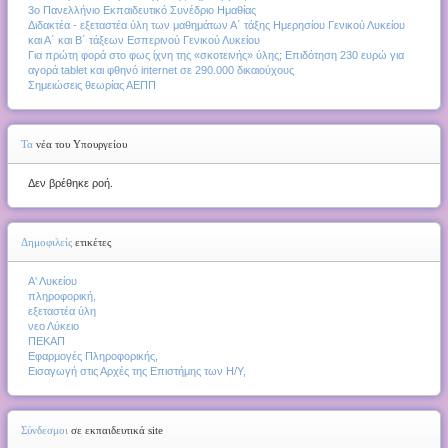
3ο Πανελλήνιο Εκπαιδευτικό Συνέδριο Ημαθίας
Διδακτέα - εξεταστέα ύλη των μαθημάτων Α΄ τάξης Ημερησίου Γενικού Λυκείου
και Α΄ και Β΄ τάξεων Εσπερινού Γενικού Λυκείου
Για πρώτη φορά στο φως ίχνη της «σκοτεινής» ύλης; Επιδότηση 230 ευρώ για
αγορά tablet και φθηνό internet σε 290.000 δικαιούχους
Σημειώσεις θεωρίας ΑΕΠΠ
Τα
νέα του Υπουργείου
Δεν βρέθηκε ροή.
Δημοφιλείς
ετικέτες
Α' Λυκείου
πληροφορική,
εξεταστέα ύλη
νεο Λύκειο
ΠΕΚΑΠ
Εφαρμογές Πληροφορικής,
Εισαγωγή στις Αρχές της Επιστήμης των Η/Υ,
Σύνδεσμοι
σε εκπαιδευτικά site