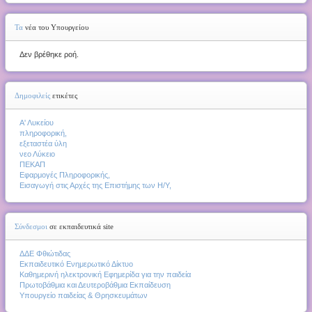
Τα
νέα του Υπουργείου
Δεν βρέθηκε ροή.
Δημοφιλείς
ετικέτες
Α' Λυκείου
πληροφορική,
εξεταστέα ύλη
νεο Λύκειο
ΠΕΚΑΠ
Εφαρμογές Πληροφορικής,
Εισαγωγή στις Αρχές της Επιστήμης των Η/Υ,
Σύνδεσμοι
σε εκπαιδευτικά site
ΔΔΕ Φθιώτιδας
Εκπαιδευτικό Ενημερωτικό Δίκτυο
Καθημερινή ηλεκτρονική Εφημερίδα για την παιδεία
Πρωτοβάθμια και Δευτεροβάθμια Εκπαίδευση
Υπουργείο παιδείας & Θρησκευμάτων