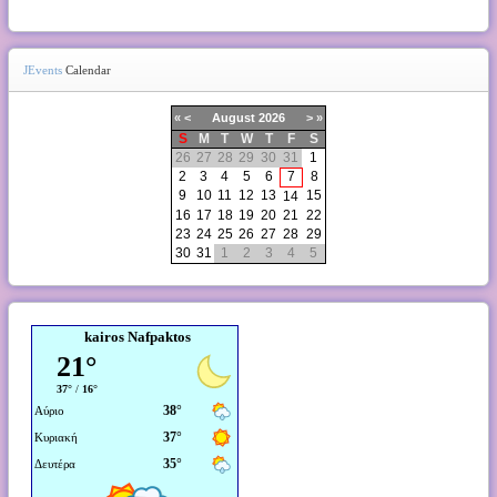
JEvents
Calendar
«
<
August
2026
>
»
S
M
T
W
T
F
S
26
27
28
29
30
31
1
2
3
4
5
6
7
8
9
10
11
12
13
15
14
16
17
18
19
20
21
22
23
24
25
26
27
28
29
30
31
1
2
3
4
5
kairos Nafpaktos