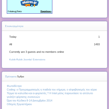
Επισκεψιμότητα
Today
1
All
1493
Currently are 3 guests and no members online
Kubik-Rubik Joomla! Extensions
Πρόσφατα
Άρθρα
Φωτοδέντρο
Coding: ο Προγραμματισμός η παιδεία του σήμερα, ο αλφαβητισμός του αύριο
Τέρμα τα καλώδια και οι φορτιστές ? Η Intel μόλις παρουσίασε το απόλυτο
γκάτζετ φόρτισης συσκευών
Ώρα του Κώδικα 8-14 Δεκεμβρίου 2014
Οδηγός Εργαστήριου