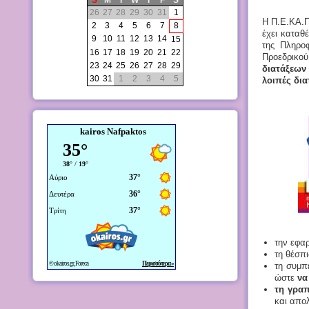
S
M
T
W
T
F
S
26
27
28
29
30
31
1
Η Π.Ε.ΚΑ.Π
2
3
4
5
6
7
8
έχει καταθ
9
10
11
12
13
14
15
της Πληρο
16
17
18
19
20
21
22
Προεδρικο
23
24
25
26
27
28
29
διατάξεων
30
31
1
2
3
4
5
λοιπές δια
kairos Nafpaktos
την εφα
τη θέσπ
τη συμπ
ώστε
να
τη γραπ
και απολ