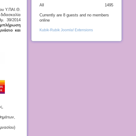
All
1495
ου Υ.ΠΑΙ.Θ.
 διδασκαλία
Currently are 8 guests and no members
μ. 39/2014
online
υμπλήρωση
μνάσιο και
Kubik-Rubik Joomla! Extensions
ς,
ημάτων,
μνασίου)