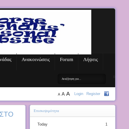
νάδας
Ανακοινώσεις
Forum
Λήψεις
0
A
A
Login
Register
A
Επισκεψιμότητα
 ΣΤΟ
Today
1