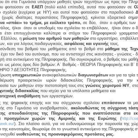
ου ότι στα Γυμνάσια υπάρχουν μαθητές τριών ταχυτήτων ως προς την Πληρ
ου φοιτούσαν σε
ΕΑΕΠ
(πολύ καλό επίπεδο), αυτοί που φοιτούσαν σε
Ο
ό σχολείο (ευχέρεια με Η/Υ) και αυτοί που φοιτούσαν στο παραδοσιακό
Δ
(χωρίς ιδιαίτερες παραστάσεις Πληροφορικής), κρίνεται εξαιρετικά σημ
να «σπάει» το τμήμα, με ευέλικτο τρόπο,
σε δύο, όταν ο αριθμός των
εγάλος, ή/και όταν οι υποδομές του σχολείου το επιβάλλουν, ή/και όταν ο 
ότι έτσι επιτυγχάνονται καλύτερα οι στόχοι του Πληροφορικού γραμματι
 Εξάλλου, η
μείωση του αριθμού των μαθητών
στο εργαστήριο, επιβάλλετ
ων, και για λόγους παιδαγωγικούς,
ασφάλειας και υγιεινής
τους,
σύνδεση του βαθμού του μαθήματος από το βαθμό στο
μάθημα της Τεχν
έχει τον δικό του αυτόνομο, που να αντιστοιχεί στις ικανότητες - γνώσεις - δ
ητή στο αντικείμενο της Πληροφορικής. Πιο συγκεκριμένα, ο βαθμός του μαθή
ει ως μέσος όρος δύο βαθμών: Α΄ Βαθμός - ΘΕΩΡΙΑ Πληροφορικής και Β΄ 
ΗΡΙΟ ? ΔΕΞΙΟΤΗΤΕΣ Πληροφορικής,
ιέρωση
υποχρεωτικών
ανακεφαλαιωτικών
διαγωνισμάτων
και για τα τρία 
θιέρωση προαιρετικών ωρών διδασκαλίας Πληροφορικής, για την κ
μασία των μαθητών στην πιστοποίησή τους στις
γνώσεις χειρισμού Η/Υ
, στ
χυτικής διδασκαλίας
που ισχύει για τα υπόλοιπα μαθήματα και
κοτεχνική αναβάθμιση
των εργαστηρίων.
ς της ψηφιακής εποχής και του σύγχρονου σχολείου
επιτάσσουν
τα μα
κής στο Γυμνάσιο να αναβαθμιστούν,
ακολουθώντας τη σύγχρονη τάση
 της σπουδαιότητας της Πληροφορικής που αναπτύσσεται στα εκπ
α προηγμένων χωρών της Αμερικής και της Ευρώπης
(
http://cs
week.eu/
). Στο πλαίσιο αυτό, για να ενδυναμώσουμε την παρουσία της χώ
ο της καινοτομίας, θεωρούμε ότι το γνωστικό αντικείμενο της Πληροφορικής 
ενισχυθεί
υιοθετώντας τις προαναφερόμενες προτάσεις μας.