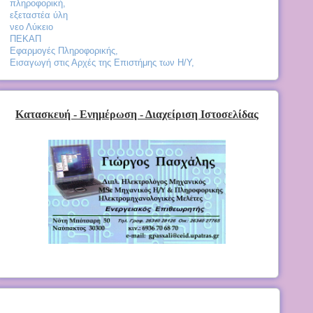
πληροφορική,
εξεταστέα ύλη
νεο Λύκειο
ΠΕΚΑΠ
Εφαρμογές Πληροφορικής,
Εισαγωγή στις Αρχές της Επιστήμης των Η/Υ,
Κατασκευή - Ενημέρωση - Διαχείριση Ιστοσελίδας