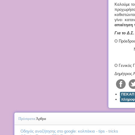
Καλούμε το
προχωρήσο
καθιστώντ
γίνει κατα
απαίτηση 
Για το Δ.Σ
Ο Πρόεδρο
Νίκος
Ο Γενικός 
Δημήτριος 
ΠΕΚΑΠ
πληροφ
Πρόσφατα
Άρθρα
Οδηγός αναζήτησης στο google: κολπάκια - tips - tricks