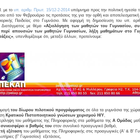
. με το
υπ. αριθμ. Πρωτ. 15/12-2-2014
υπόμνημα προς την πολιτική ηγεσία τ
έσει από τον Φεβρουάριο τις προτάσεις της για την ορθή και αποτελεσματική
φορικής Παιδείας στο Γυμνάσιο. Με αφορμή τη δημοσίευση του υπ. αριθ
ύ Διατάγματος με θέμα
«Αξιολόγηση των μαθητών του Γυμνασίου, σ
 περί απουσιών των μαθητών Γυμνασίων, λήξη μαθημάτων στο Γυ
τάξεις»
, υπενθυμίζουμε ότι, μεταξύ άλλων, προτείνουμε:
ρμογή
του δίωρου πιλοτικού προγράμματος
σε όλα τα γυμνάσια της χώρα
ιση
Κρατικού Πιστοποιητικού γνώσεων χειρισμού Η/Υ
,
ερίληψη του μαθήματος της Πληροφορικής στα μαθήματα της
Α Ομάδας
μαθ
 συνεισφέρει ο βαθμός του
στον συνολικό προαγωγικό βαθμό,
τή εξέταση
του μαθήματος της Πληροφορικής στις προαγωγικές (Α' & Β' Γυ
υτήριες (Γ' Γυμνασίου) εξετάσεις,