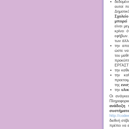
δεδομέν
αυτοί π
Δημοτικ
Σχολείο
μπορεί 
είναι μ
κρίνει 
εφήβων.
των άλλ
την απο
ώστε να 
του μαθ
προκύπτ
ΕΡΓΑΣΤ
την καθ
την κα
προετοι
της
ενισ
την
υλι
Οι ανάγκε
Πληροφορι
ανάδειξη
συστήματ
http://code
διεθνή στίβ
πρέπει να 