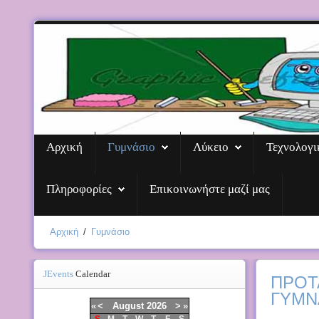
Αρχική
Γυμνάσιο
Λύκειο
Τεχνολογι
Πληροφορίες
Επικοινωνήστε μαζί μας
Αρχική
/
Γυμνάσιο
JEvents
Calendar
ΠΡΟΤ
ΓΥΜΝ
«
<
August
2026
>
»