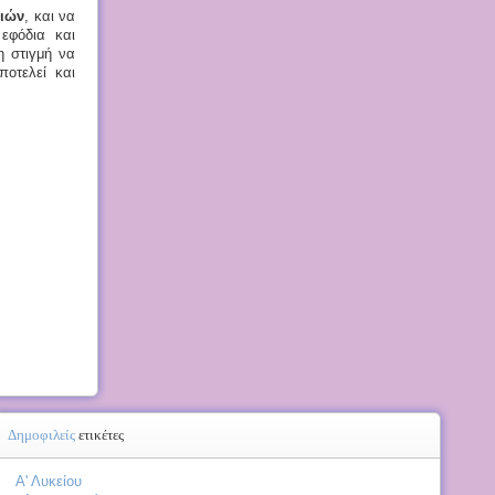
διών
, και να
εφόδια και
η στιγμή να
ποτελεί και
Δημοφιλείς
ετικέτες
Α' Λυκείου