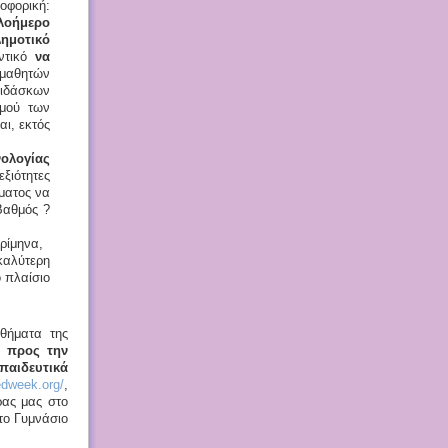
οφορική:
λοήμερο
ημοτικό
αντικό
να
 μαθητών
διδάσκων
σμού των
αι, εκτός
ολογίας
εξιότητες
ματος να
Βαθμός ?
τρίμηνα,
αλύτερη
ο πλαίσιο
θήματα της
 προς την
αιδευτικά
edweek.org/
,
ρας μας στο
στο Γυμνάσιο