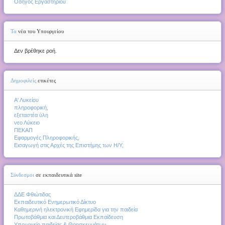
Οδηγός Εργαστήριου
Τα
νέα του Υπουργείου
Δεν βρέθηκε ροή.
Δημοφιλείς
ετικέτες
Α' Λυκείου
πληροφορική,
εξεταστέα ύλη
νεο Λύκειο
ΠΕΚΑΠ
Εφαρμογές Πληροφορικής,
Εισαγωγή στις Αρχές της Επιστήμης των Η/Υ,
Σύνδεσμοι
σε εκπαιδευτικά site
ΔΔΕ Φθιώτιδας
Εκπαιδευτικό Ενημερωτικό Δίκτυο
Καθημερινή ηλεκτρονική Εφημερίδα για την παιδεία
Πρωτοβάθμια και Δευτεροβάθμια Εκπαίδευση
Υπουργείο παιδείας & Θρησκευμάτων