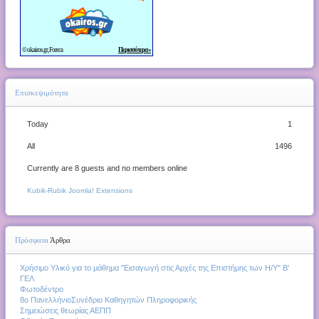
Επισκεψιμότητα
Today
1
All
1496
Currently are 8 guests and no members online
Kubik-Rubik Joomla! Extensions
Πρόσφατα
Άρθρα
Χρήσιμο Υλικό για το μάθημα "Εισαγωγή στις Αρχές της Επιστήμης των Η/Υ" Β'
ΓΕΛ
Φωτοδέντρο
8ο ΠανελλήνιοΣυνέδριο Καθηγητών Πληροφορικής
Σημειώσεις θεωρίας ΑΕΠΠ