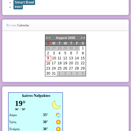
Smart Bowl
intel
JEvents
Calendar
«
<
August
2026
>
»
S
M
T
W
T
F
S
26
27
28
29
30
31
1
2
3
4
5
6
7
8
9
10
11
12
13
14
15
17
18
19
20
21
22
16
23
24
25
26
27
28
29
30
31
1
2
3
4
5
kairos Nafpaktos