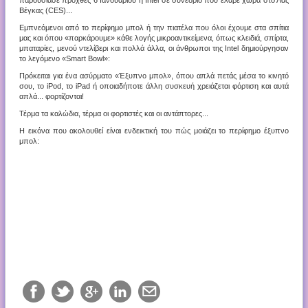
παρουσίασε προχθές 6 Ιανουαρίου η Intel σε συνέδριο που έλαβε χώρα στο Λας
Βέγκας (CES)...
Εμπνεόμενοι από το περίφημο μπολ ή την πιατέλα που όλοι έχουμε στα σπίτια
μας και όπου «παρκάρουμε» κάθε λογής μικροαντικείμενα, όπως κλειδιά, σπίρτα,
μπαταρίες, μενού ντελίβερι και πολλά άλλα, οι άνθρωποι της Intel δημιούργησαν
το λεγόμενο «Smart Bowl»:
Πρόκειται για ένα ασύρματο «Έξυπνο μπολ», όπου απλά πετάς μέσα το κινητό
σου, το iPod, το iPad ή οποιαδήποτε άλλη συσκευή χρειάζεται φόρτιση και αυτά
απλά... φορτίζονται!
Τέρμα τα καλώδια, τέρμα οι φορτιστές και οι αντάπτορες...
Η εικόνα που ακολουθεί είναι ενδεικτική του πώς μοιάζει το περίφημο έξυπνο
μπολ: