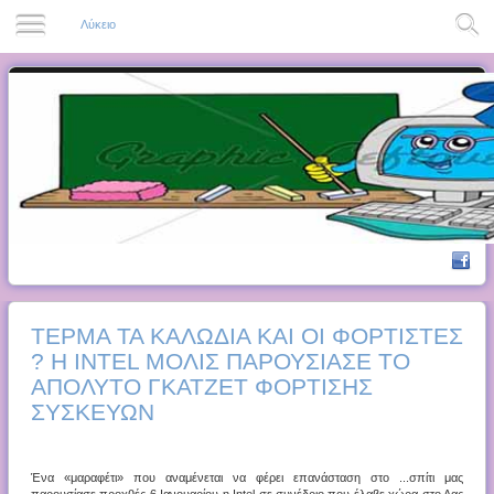
Λύκειο
ΤΈΡΜΑ ΤΑ ΚΑΛΏΔΙΑ ΚΑΙ ΟΙ ΦΟΡΤΙΣΤΈΣ
? Η INTEL ΜΌΛΙΣ ΠΑΡΟΥΣΊΑΣΕ ΤΟ
ΑΠΌΛΥΤΟ ΓΚΆΤΖΕΤ ΦΌΡΤΙΣΗΣ
ΣΥΣΚΕΥΏΝ
Ένα «μαραφέτι» που αναμένεται να φέρει επανάσταση στο ...σπίτι μας